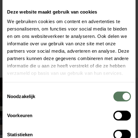
Hoe we dat gedaan hebben? We hebben de route naar de
juiste verzekering korter en duidelijker gemaakt, het
Deze website maakt gebruik van cookies
volledige aanbod centraal gezet en duidelijke
We gebruiken cookies om content en advertenties te
vervolgstappen per keuze toegevoegd. Korte
personaliseren, om functies voor social media te bieden
toelichtingen nemen twijfel weg en antwoorden staan
en om ons websiteverkeer te analyseren. Ook delen we
precies waar de vraag ontstaat, waardoor bezoekers zelf
verder kunnen. Het effect: minder afhakers, meer
informatie over uw gebruik van onze site met onze
complete aanvragen en een lagere druk op de backoffice
partners voor social media, adverteren en analyse. Deze
met een site die merkbaar meer selfservice stimuleert.
partners kunnen deze gegevens combineren met andere
informatie die u aan ze heeft verstrekt of die ze hebben
verzameld op basis van uw gebruik van hun services.
T
Noodzakelijk
o
e
s
Voorkeuren
t
e
m
Statistieken