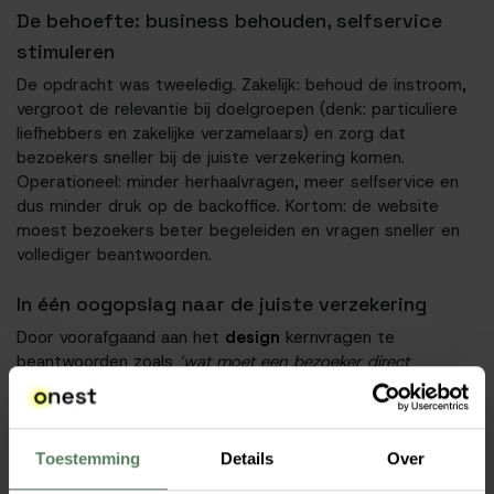
De behoefte: business behouden, selfservice
stimuleren
De opdracht was tweeledig. Zakelijk: behoud de instroom,
vergroot de relevantie bij doelgroepen (denk: particuliere
liefhebbers en zakelijke verzamelaars) en zorg dat
bezoekers sneller bij de juiste verzekering komen.
Operationeel: minder herhaalvragen, meer selfservice en
dus minder druk op de backoffice. Kortom: de website
moest bezoekers beter begeleiden en vragen sneller en
vollediger beantwoorden.
In één oogopslag naar de juiste verzekering
Door voorafgaand aan het
design
kernvragen te
beantwoorden zoals
‘wat moet een bezoeker direct
snappen?’
en
‘waar ontstaat twijfel en hoe vangen we die
op?’
werd duidelijk wat nodig is: het volledige
verzekeringsaanbod in één oogopslag begrijpelijk maken
en bezoekers zekerheid geven tijdens hun keuze.
Toestemming
Details
Over