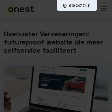
010 247 74 11
Overwater Verzekeringen:
futureproof website die meer
selfservice faciliteert