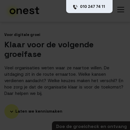
010 247 74 11
Voor digitale groei
Klaar voor de volgende
groeifase
Veel organisaties weten waar ze naartoe willen. De
uitdaging zit in de route ernaartoe. Welke kansen
verdienen aandacht? Welke keuzes maken het verschil? En
hoe zorg je dat de organisatie klaar is voor de toekomst?
Daar helpen we bij.
Laten we kennismaken
Doe de groeicheck en ontvang