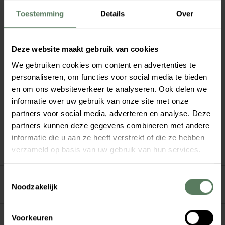
wilden vooral meer grip op groei. Niet steeds losse acties
of ad-hoc keuzes, maar een aanpak die richting geeft.
Toestemming
Details
Over
Relevant blijven voor nieuwe doelgroepen. Marketing en
sales beter op elkaar laten aansluiten. Minder afhankelijk
Deze website maakt gebruik van cookies
worden van bestaande klanten. Vaak begint dat met
inzicht in waar de grootste kansen liggen.
We gebruiken cookies om content en advertenties te
personaliseren, om functies voor social media te bieden
en om ons websiteverkeer te analyseren. Ook delen we
informatie over uw gebruik van onze site met onze
Zo werken we
partners voor social media, adverteren en analyse. Deze
partners kunnen deze gegevens combineren met andere
informatie die u aan ze heeft verstrekt of die ze hebben
verzameld op basis van uw gebruik van hun services.
T
Noodzakelijk
o
e
s
Voorkeuren
t