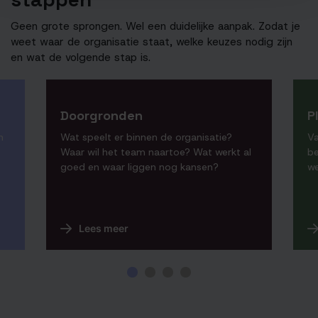
Geen grote sprongen. Wel een duidelijke aanpak. Zodat je
weet waar de organisatie staat, welke keuzes nodig zijn
en wat de volgende stap is.
Doorgronden
P
n
Wat speelt er binnen de organisatie?
Va
Waar wil het team naartoe? Wat werkt al
be
goed en waar liggen nog kansen?
we
Lees meer