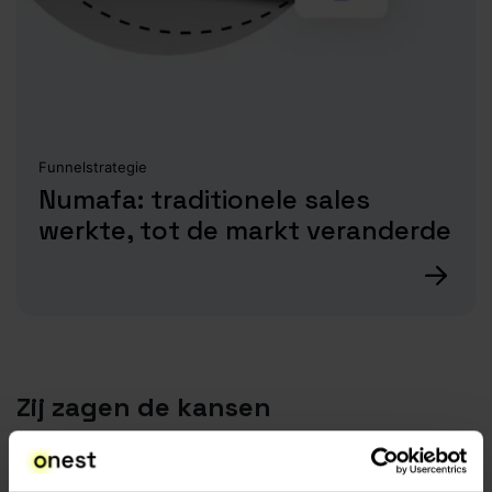
Funnelstrategie
Numafa: traditionele sales
werkte, tot de markt veranderde
Zij zagen de kansen
De organisaties waarmee we het fijnst samenwerken,