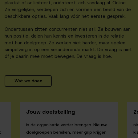
plaatst of solliciteert, oriënteert zich vandaag al. Online.
Ze vergelijken, verdiepen zich en vormen een beeld van de
beschikbare opties. Vaak lang vóór het eerste gesprek.
Ondertussen zitten concurrenten niet stil. Ze bouwen aan
hun positie, delen hun kennis en investeren in de relatie
met hun doelgroep. Ze werken niet harder, maar spelen
simpelweg in op een veranderende markt. De vraag is niet
óf je daarin mee moet bewegen. De vraag is hoe.
Wat we doen
Jouw doelstelling
Z
is de organisatie verder brengen. Nieuwe
ni
t
doelgroepen bereiken, meer grip krijgen
kl