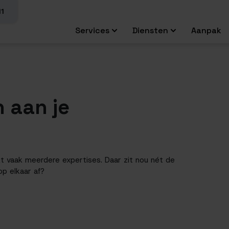
11
Services
Diensten
Aanpak
 aan je
kt vaak meerdere expertises. Daar zit nou nét de
op elkaar af?