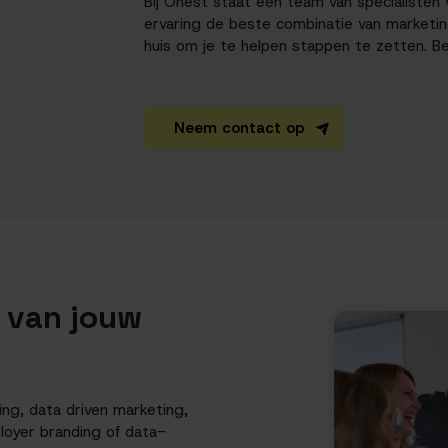
Bij Onest staat een team van specialisten v
ervaring de beste combinatie van marketin
huis om je te helpen stappen te zetten. B
Neem contact op
k van jouw
g, data driven marketing,
loyer branding of data-