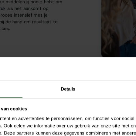
e middelen jij nodig hebt om
stuk als het aankomt op
roces intensief met je
bij de hand om resultaat te
ices.
Details
 van cookies
ent en advertenties te personaliseren, om functies voor social
. Ook delen we informatie over uw gebruik van onze site met on
e. Deze partners kunnen deze gegevens combineren met andere i
Onest is er voor jou als