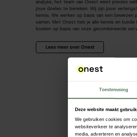
analyse, het team van Onest weet precies welk
jouw doelen te bereiken. Wij zijn jouw verleng
kennis. We werken op basis van een bewezen p
samen. Met Onest heb je alle kennis en kunde 
boeken op basis van onze gecombineerde serv
Lees meer over Onest
Toestemming
Deze website maakt gebruik
We gebruiken cookies om cont
websiteverkeer te analyseren
media, adverteren en analys