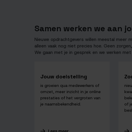
t
i
e
Samen werken we aan jo
Nieuwe opdrachtgevers willen meestal meer mo
alleen vaak nog niet precies hoe. Geen zorge
We gaan met je in gesprek en we werken met 
Jouw doelstelling
Zo
is groeien qua medewerkers of
nie
omzet, meer inzicht in je online
kwal
prestaties of het vergroten van
bek
je naamsbekendheid.
of 
bes
Lees meer