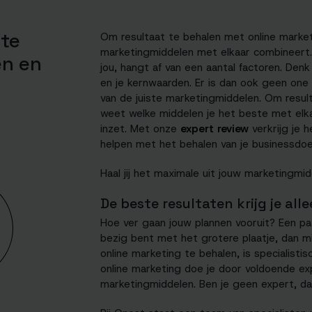
ste
Om resultaat te behalen met online marketi
marketingmiddelen met elkaar combineert.
en en
jou, hangt af van een aantal factoren. Den
en je kernwaarden. Er is dan ook geen one s
van de juiste marketingmiddelen. Om result
weet welke middelen je het beste met elk
inzet. Met onze
expert review
verkrijg je h
helpen met het behalen van je businessdoe
Haal jij het maximale uit jouw marketingmid
De beste resultaten krijg je all
Hoe ver gaan jouw plannen vooruit? Een pa
bezig bent met het grotere plaatje, dan m
online marketing te behalen, is specialist
online marketing doe je door voldoende ex
marketingmiddelen. Ben je geen expert, dan