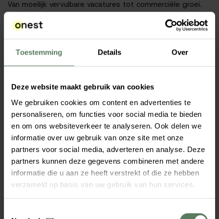
Van moeilijk vervulbare vacatures tot commerciële groei.
Ontdek hoe andere organisaties hun ambities hebben
waargemaakt.
Toestemming
Details
Over
Deze website maakt gebruik van cookies
We gebruiken cookies om content en advertenties te
personaliseren, om functies voor social media te bieden
en om ons websiteverkeer te analyseren. Ook delen we
informatie over uw gebruik van onze site met onze
partners voor social media, adverteren en analyse. Deze
partners kunnen deze gegevens combineren met andere
informatie die u aan ze heeft verstrekt of die ze hebben
verzameld op basis van uw gebruik van hun services.
T