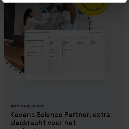
Team-as-a-Service
Kadans Science Partner: extra
slagkracht voor het