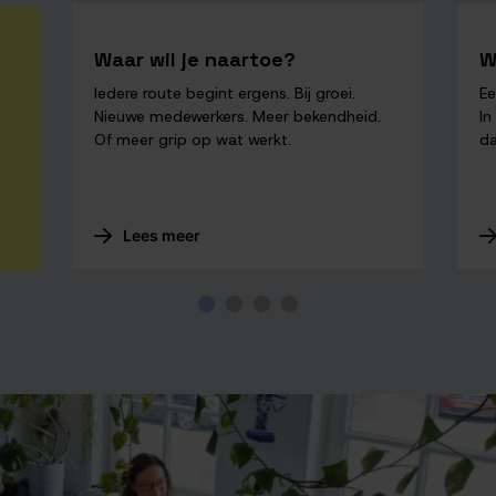
Waar wil je naartoe?
W
Iedere route begint ergens. Bij groei.
Ee
Nieuwe medewerkers. Meer bekendheid.
In
Of meer grip op wat werkt.
da
Lees meer