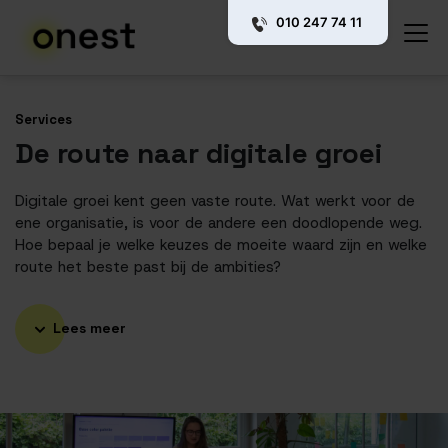
010 247 74 11
Services
De route naar digitale groei
Digitale groei kent geen vaste route. Wat werkt voor de
ene organisatie, is voor de andere een doodlopende weg.
Hoe bepaal je welke keuzes de moeite waard zijn en welke
route het beste past bij de ambities?
Lees meer